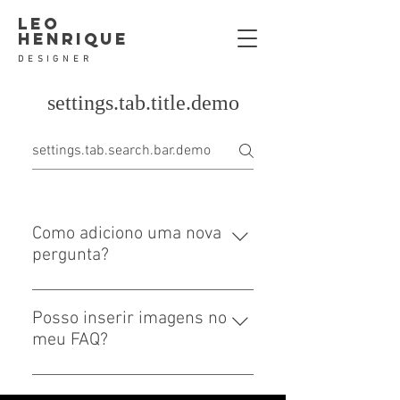
leo
henrique
DESIGNER
settings.tab.title.demo
Como adiciono uma nova
pergunta?
Para adicionar uma nova pergunta,
vá nas configurações do aplicativo e
Posso inserir imagens no
clique no botão 'Gerenciar'.
meu FAQ?
Sim! Para adicionar uma imagem,